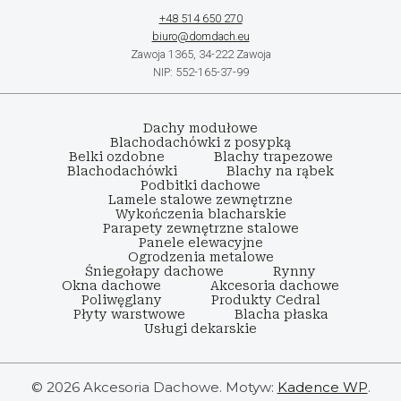
+48 514 650 270
biuro@domdach.eu
Zawoja 1365, 34-222 Zawoja
NIP: 552-165-37-99
Dachy modułowe
Blachodachówki z posypką
Belki ozdobne
Blachy trapezowe
Blachodachówki
Blachy na rąbek
Podbitki dachowe
Lamele stalowe zewnętrzne
Wykończenia blacharskie
Parapety zewnętrzne stalowe
Panele elewacyjne
Ogrodzenia metalowe
Śniegołapy dachowe
Rynny
Okna dachowe
Akcesoria dachowe
Poliwęglany
Produkty Cedral
Płyty warstwowe
Blacha płaska
Usługi dekarskie
© 2026 Akcesoria Dachowe. Motyw:
Kadence WP
.