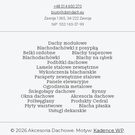
+48 514 650 270
biuro@domdach.eu
Zawoja 1365, 34-222 Zawoja
NIP: 552-165-37-99
Dachy modułowe
Blachodachówki z posypką
Belki ozdobne
Blachy trapezowe
Blachodachówki
Blachy na rąbek
Podbitki dachowe
Lamele stalowe zewnętrzne
Wykończenia blacharskie
Parapety zewnętrzne stalowe
Panele elewacyjne
Ogrodzenia metalowe
Śniegołapy dachowe
Rynny
Okna dachowe
Akcesoria dachowe
Poliwęglany
Produkty Cedral
Płyty warstwowe
Blacha płaska
Usługi dekarskie
© 2026 Akcesoria Dachowe. Motyw:
Kadence WP
.