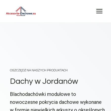
Przejdź
do
treści
OSZCZĘDŹ NA NASZYCH PRODUKTACH
Dachy w Jordanów
Blachodachówki modułowe to
nowoczesne pokrycia dachowe wykonane
w formie niewielkich arkuszy o określonych