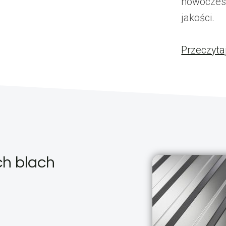
nowoczesn
jakości.
Przeczyta
ch blach