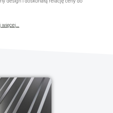
y design i doskonałą relację ceny do
j więcej…