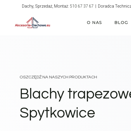
Przejdź
Dachy, Sprzedaż, Montaż:
510 67 37 67
| Doradca Technic
do
treści
O NAS
BLOG
OSZCZĘDŹ NA NASZYCH PRODUKTACH
Blachy trapezow
Spytkowice