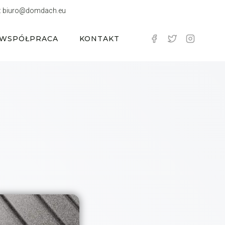
:
biuro@domdach.eu
WSPÓŁPRACA
KONTAKT