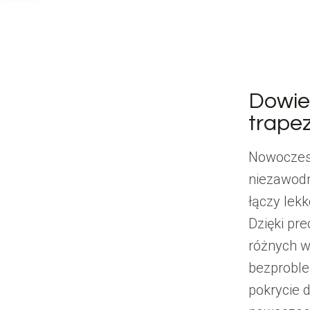
Dowie
trape
Nowoczesn
niezawodn
łączy lek
Dzięki pr
różnych wy
bezproble
pokrycie 