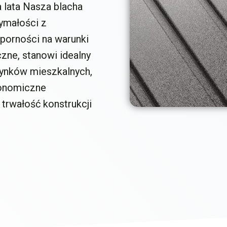
 lata Nasza blacha
ymałości z
porności na warunki
ne, stanowi idealny
dynków mieszkalnych,
konomiczne
 trwałość konstrukcji