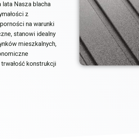
 lata Nasza blacha
ymałości z
porności na warunki
ne, stanowi idealny
dynków mieszkalnych,
konomiczne
 trwałość konstrukcji