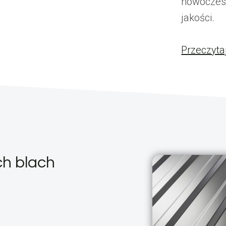
nowoczesn
jakości.
Przeczyta
ch blach