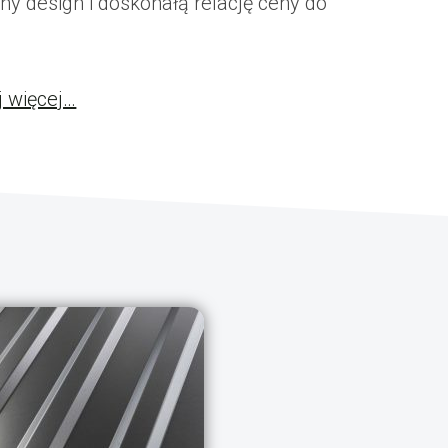
y design i doskonałą relację ceny do
j więcej…