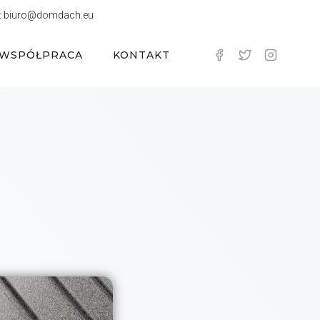
:
biuro@domdach.eu
WSPÓŁPRACA
KONTAKT