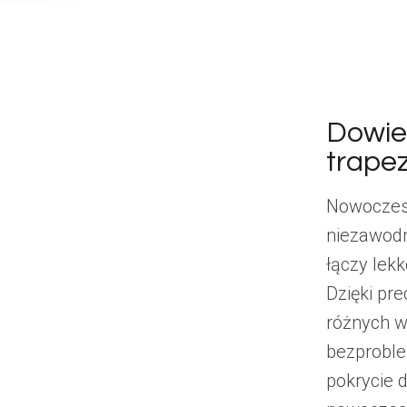
Dowie
trape
Nowoczesn
niezawodn
łączy lek
Dzięki pr
różnych wy
bezproble
pokrycie 