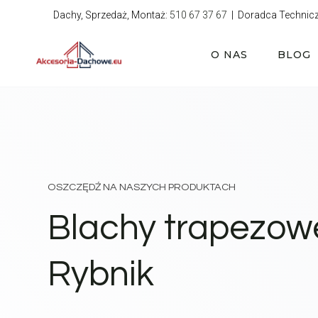
Przejdź
Dachy, Sprzedaż, Montaż:
510 67 37 67
| Doradca Technic
do
treści
O NAS
BLOG
OSZCZĘDŹ NA NASZYCH PRODUKTACH
Blachy trapezow
Rybnik