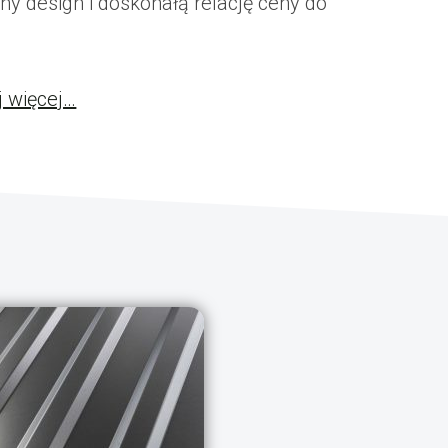
y design i doskonałą relację ceny do
j więcej…