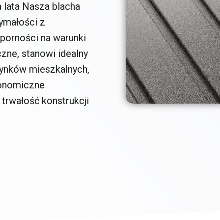
 lata Nasza blacha
ymałości z
porności na warunki
ne, stanowi idealny
dynków mieszkalnych,
konomiczne
 trwałość konstrukcji