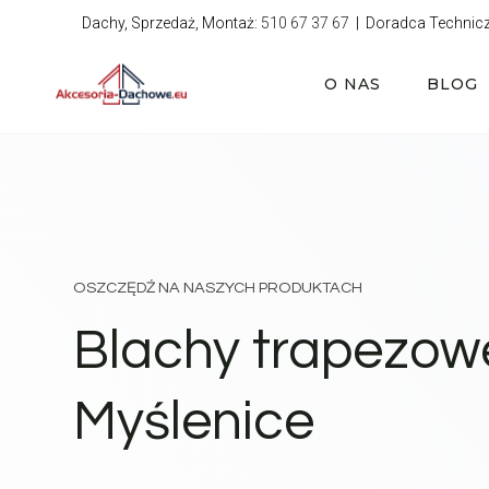
Przejdź
Dachy, Sprzedaż, Montaż:
510 67 37 67
| Doradca Technic
do
treści
O NAS
BLOG
OSZCZĘDŹ NA NASZYCH PRODUKTACH
Blachy trapezow
Myślenice