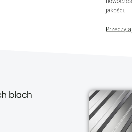
nowoczesn
jakości.
Przeczyta
ch blach