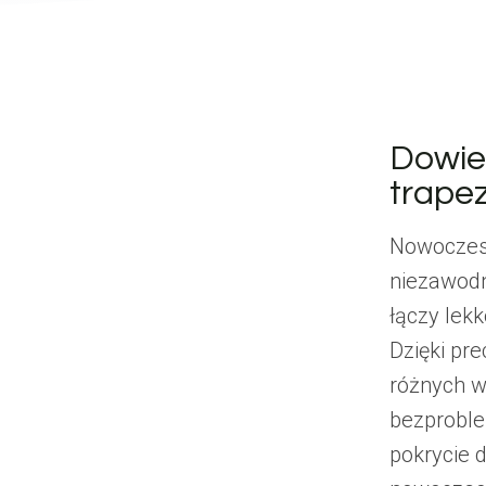
Dowie
trape
Nowoczesn
niezawodn
łączy lek
Dzięki pr
różnych wy
bezproble
pokrycie 