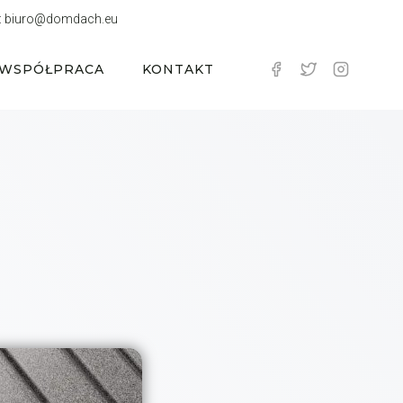
:
biuro@domdach.eu
WSPÓŁPRACA
KONTAKT