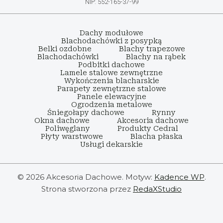
NIP: 552-165-37-99
Dachy modułowe
Blachodachówki z posypką
Belki ozdobne
Blachy trapezowe
Blachodachówki
Blachy na rąbek
Podbitki dachowe
Lamele stalowe zewnętrzne
Wykończenia blacharskie
Parapety zewnętrzne stalowe
Panele elewacyjne
Ogrodzenia metalowe
Śniegołapy dachowe
Rynny
Okna dachowe
Akcesoria dachowe
Poliwęglany
Produkty Cedral
Płyty warstwowe
Blacha płaska
Usługi dekarskie
© 2026 Akcesoria Dachowe. Motyw:
Kadence WP
.
Strona stworzona przez
RedaXStudio