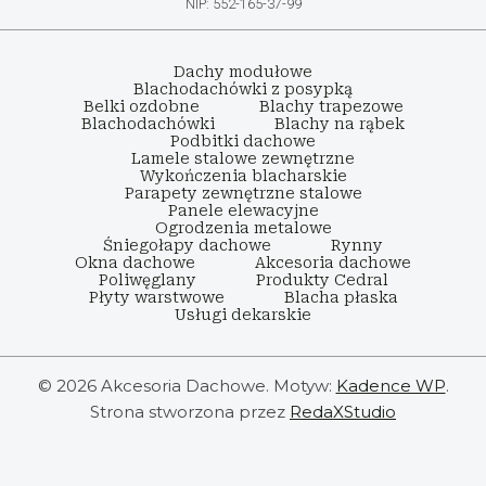
NIP: 552-165-37-99
Dachy modułowe
Blachodachówki z posypką
Belki ozdobne
Blachy trapezowe
Blachodachówki
Blachy na rąbek
Podbitki dachowe
Lamele stalowe zewnętrzne
Wykończenia blacharskie
Parapety zewnętrzne stalowe
Panele elewacyjne
Ogrodzenia metalowe
Śniegołapy dachowe
Rynny
Okna dachowe
Akcesoria dachowe
Poliwęglany
Produkty Cedral
Płyty warstwowe
Blacha płaska
Usługi dekarskie
© 2026 Akcesoria Dachowe. Motyw:
Kadence WP
.
Strona stworzona przez
RedaXStudio