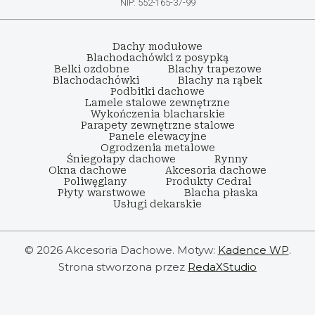
NIP: 552-165-37-99
Dachy modułowe
Blachodachówki z posypką
Belki ozdobne
Blachy trapezowe
Blachodachówki
Blachy na rąbek
Podbitki dachowe
Lamele stalowe zewnętrzne
Wykończenia blacharskie
Parapety zewnętrzne stalowe
Panele elewacyjne
Ogrodzenia metalowe
Śniegołapy dachowe
Rynny
Okna dachowe
Akcesoria dachowe
Poliwęglany
Produkty Cedral
Płyty warstwowe
Blacha płaska
Usługi dekarskie
© 2026 Akcesoria Dachowe. Motyw:
Kadence WP
.
Strona stworzona przez
RedaXStudio