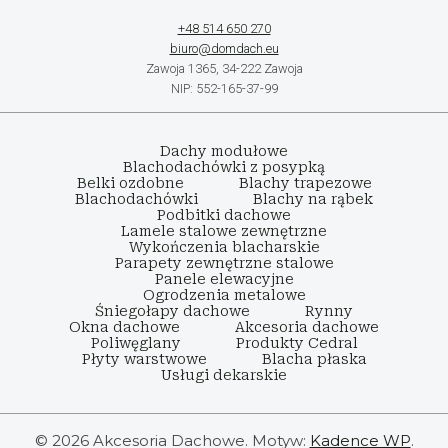
+48 514 650 270
biuro@domdach.eu
Zawoja 1365, 34-222 Zawoja
NIP: 552-165-37-99
Dachy modułowe
Blachodachówki z posypką
Belki ozdobne
Blachy trapezowe
Blachodachówki
Blachy na rąbek
Podbitki dachowe
Lamele stalowe zewnętrzne
Wykończenia blacharskie
Parapety zewnętrzne stalowe
Panele elewacyjne
Ogrodzenia metalowe
Śniegołapy dachowe
Rynny
Okna dachowe
Akcesoria dachowe
Poliwęglany
Produkty Cedral
Płyty warstwowe
Blacha płaska
Usługi dekarskie
© 2026 Akcesoria Dachowe. Motyw:
Kadence WP
.