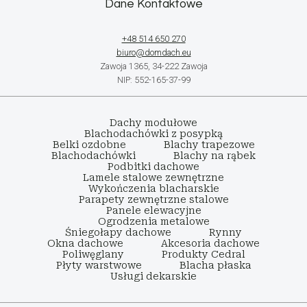
Dane Kontaktowe
+48 514 650 270
biuro@domdach.eu
Zawoja 1365, 34-222 Zawoja
NIP: 552-165-37-99
Dachy modułowe
Blachodachówki z posypką
Belki ozdobne
Blachy trapezowe
Blachodachówki
Blachy na rąbek
Podbitki dachowe
Lamele stalowe zewnętrzne
Wykończenia blacharskie
Parapety zewnętrzne stalowe
Panele elewacyjne
Ogrodzenia metalowe
Śniegołapy dachowe
Rynny
Okna dachowe
Akcesoria dachowe
Poliwęglany
Produkty Cedral
Płyty warstwowe
Blacha płaska
Usługi dekarskie