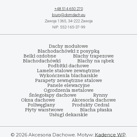
+48 514 650 270
biuro@domdach.eu
Zawoja 1365, 34-222 Zawoja
NIP: 552-165-37-99
Dachy modułowe
Blachodachówki z posypką
Belki ozdobne
Blachy trapezowe
Blachodachówki
Blachy na rąbek
Podbitki dachowe
Lamele stalowe zewnętrzne
Wykończenia blacharskie
Parapety zewnętrzne stalowe
Panele elewacyjne
Ogrodzenia metalowe
Śniegołapy dachowe
Rynny
Okna dachowe
Akcesoria dachowe
Poliwęglany
Produkty Cedral
Płyty warstwowe
Blacha płaska
Usługi dekarskie
© 2026 Akcesoria Dachowe. Motyw:
Kadence WP
.