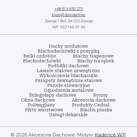
+48 514 650 270
biuro@domdach.eu
Zawoja 1365, 34-222 Zawoja
NIP: 552-165-37-99
Dachy modułowe
Blachodachówki z posypką
Belki ozdobne
Blachy trapezowe
Blachodachówki
Blachy na rąbek
Podbitki dachowe
Lamele stalowe zewnętrzne
Wykończenia blacharskie
Parapety zewnętrzne stalowe
Panele elewacyjne
Ogrodzenia metalowe
Śniegołapy dachowe
Rynny
Okna dachowe
Akcesoria dachowe
Poliwęglany
Produkty Cedral
Płyty warstwowe
Blacha płaska
Usługi dekarskie
© 2026 Akcesoria Dachowe. Motyw:
Kadence WP
.