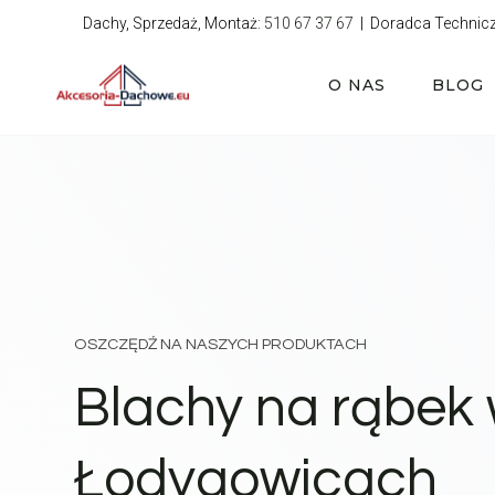
Przejdź
Dachy, Sprzedaż, Montaż:
510 67 37 67
| Doradca Technic
do
treści
O NAS
BLOG
OSZCZĘDŹ NA NASZYCH PRODUKTACH
Blachy na rąbek
Łodygowicach