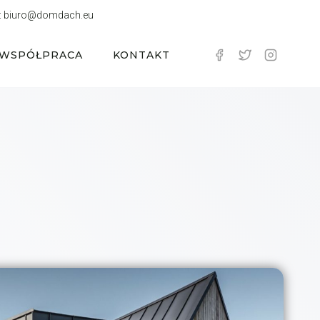
:
biuro@domdach.eu
WSPÓŁPRACA
KONTAKT