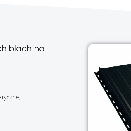
ch blach na
eryczne,