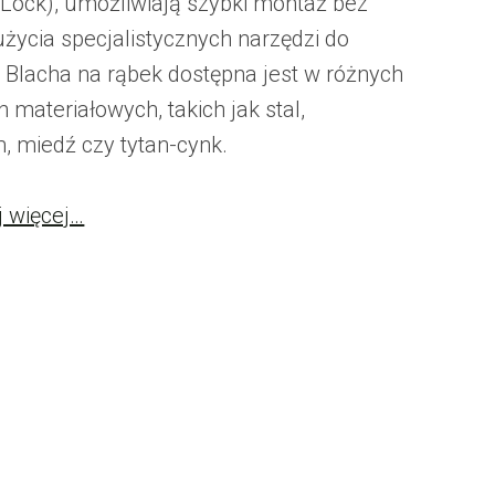
 Lock), umożliwiają szybki montaż bez
użycia specjalistycznych narzędzi do
. Blacha na rąbek dostępna jest w różnych
 materiałowych, takich jak stal,
, miedź czy tytan-cynk.
j więcej…