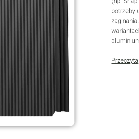
(np. Snap
potrzeby 
zaginania
wariantach
aluminium
Przeczyta