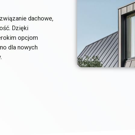
rozwiązanie dachowe,
ość. Dzięki
erokim opcjom
wno dla nowych
.