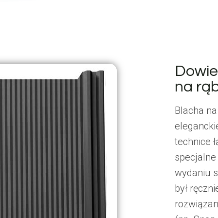
Dowie
na rą
Blacha na
elegancki
technice 
specjalne
wydaniu st
był ręczn
rozwiązan