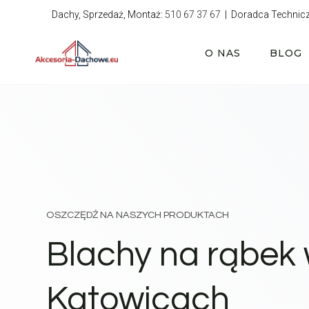
Przejdź
Dachy, Sprzedaż, Montaż:
510 67 37 67
| Doradca Technic
do
treści
O NAS
BLOG
OSZCZĘDŹ NA NASZYCH PRODUKTACH
Blachy na rąbek
Katowicach