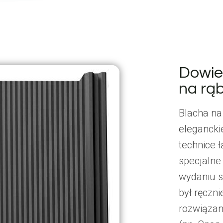
Dowie
na rą
Blacha na
elegancki
technice 
specjalne
wydaniu st
był ręczn
rozwiązan