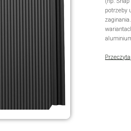
(np. Snap
potrzeby 
zaginania
wariantach
aluminium
Przeczyta