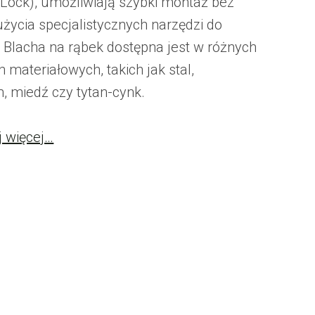
 Lock), umożliwiają szybki montaż bez
użycia specjalistycznych narzędzi do
. Blacha na rąbek dostępna jest w różnych
 materiałowych, takich jak stal,
, miedź czy tytan-cynk.
j więcej…