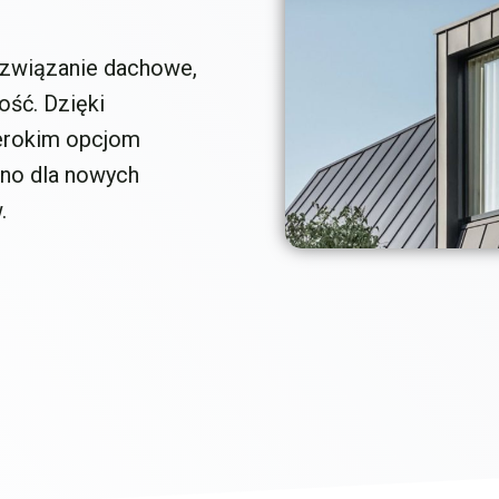
rozwiązanie dachowe,
ość. Dzięki
erokim opcjom
wno dla nowych
.