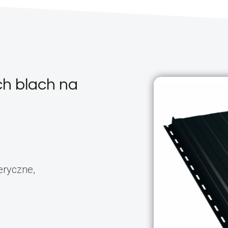
ch blach na
eryczne,