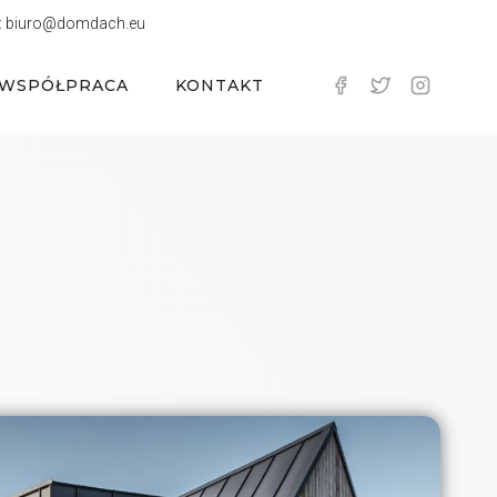
:
biuro@domdach.eu
WSPÓŁPRACA
KONTAKT