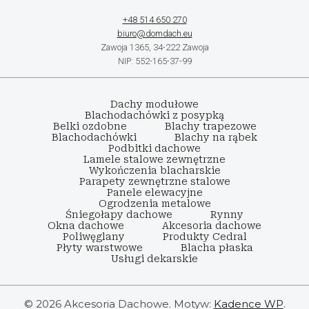
+48 514 650 270
biuro@domdach.eu
Zawoja 1365, 34-222 Zawoja
NIP: 552-165-37-99
Dachy modułowe
Blachodachówki z posypką
Belki ozdobne
Blachy trapezowe
Blachodachówki
Blachy na rąbek
Podbitki dachowe
Lamele stalowe zewnętrzne
Wykończenia blacharskie
Parapety zewnętrzne stalowe
Panele elewacyjne
Ogrodzenia metalowe
Śniegołapy dachowe
Rynny
Okna dachowe
Akcesoria dachowe
Poliwęglany
Produkty Cedral
Płyty warstwowe
Blacha płaska
Usługi dekarskie
© 2026 Akcesoria Dachowe. Motyw:
Kadence WP
.