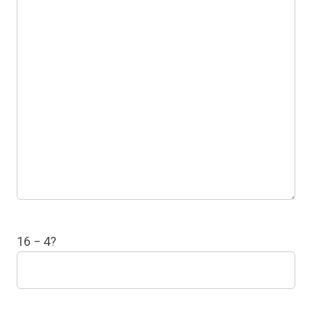
16 − 4?