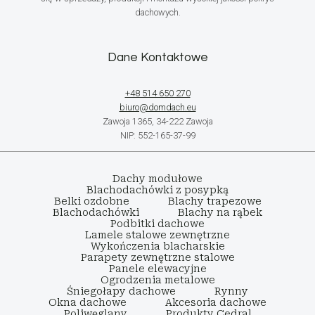
dachowych.
Dane Kontaktowe
+48 514 650 270
biuro@domdach.eu
Zawoja 1365, 34-222 Zawoja
NIP: 552-165-37-99
Dachy modułowe
Blachodachówki z posypką
Belki ozdobne
Blachy trapezowe
Blachodachówki
Blachy na rąbek
Podbitki dachowe
Lamele stalowe zewnętrzne
Wykończenia blacharskie
Parapety zewnętrzne stalowe
Panele elewacyjne
Ogrodzenia metalowe
Śniegołapy dachowe
Rynny
Okna dachowe
Akcesoria dachowe
Poliwęglany
Produkty Cedral