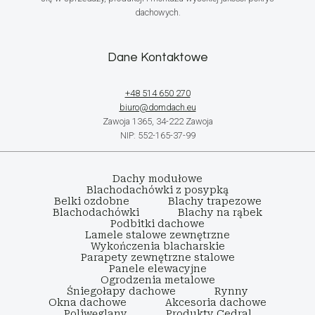
dachowych.
Dane Kontaktowe
+48 514 650 270
biuro@domdach.eu
Zawoja 1365, 34-222 Zawoja
NIP: 552-165-37-99
Dachy modułowe
Blachodachówki z posypką
Belki ozdobne
Blachy trapezowe
Blachodachówki
Blachy na rąbek
Podbitki dachowe
Lamele stalowe zewnętrzne
Wykończenia blacharskie
Parapety zewnętrzne stalowe
Panele elewacyjne
Ogrodzenia metalowe
Śniegołapy dachowe
Rynny
Okna dachowe
Akcesoria dachowe
Poliwęglany
Produkty Cedral