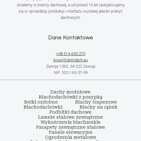
działamy w branży dachowej, a od ponad 16 lat specjalizujemy
się w sprzedaży, produkcji i montażu wysokiej jakości pokryć
dachowych.
Dane Kontaktowe
+48 514 650 270
biuro@domdach.eu
Zawoja 1365, 34-222 Zawoja
NIP: 552-165-37-99
Dachy modułowe
Blachodachówki z posypką
Belki ozdobne
Blachy trapezowe
Blachodachówki
Blachy na rąbek
Podbitki dachowe
Lamele stalowe zewnętrzne
Wykończenia blacharskie
Parapety zewnętrzne stalowe
Panele elewacyjne
Ogrodzenia metalowe