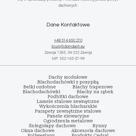
dachowych.
Dane Kontaktowe
+48 514 650 270
biuro@domdach.eu
Zawoja 1365, 34-222 Zawoja
NIP: 552-165-37-99
Dachy modułowe
Blachodachówki z posypką
Belki ozdobne
Blachy trapezowe
Blachodachówki
Blachy na rąbek
Podbitki dachowe
Lamele stalowe zewnętrzne
Wykończenia blacharskie
Parapety zewnętrzne stalowe
Panele elewacyjne
Ogrodzenia metalowe
Śniegołapy dachowe
Rynny
Okna dachowe
Akcesoria dachowe
Poliwęglany
Produkty Cedral