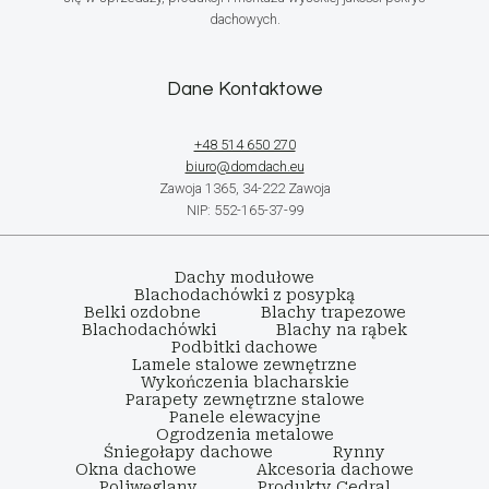
dachowych.
Dane Kontaktowe
+48 514 650 270
biuro@domdach.eu
Zawoja 1365, 34-222 Zawoja
NIP: 552-165-37-99
Dachy modułowe
Blachodachówki z posypką
Belki ozdobne
Blachy trapezowe
Blachodachówki
Blachy na rąbek
Podbitki dachowe
Lamele stalowe zewnętrzne
Wykończenia blacharskie
Parapety zewnętrzne stalowe
Panele elewacyjne
Ogrodzenia metalowe
Śniegołapy dachowe
Rynny
Okna dachowe
Akcesoria dachowe
Poliwęglany
Produkty Cedral