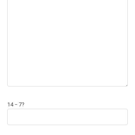
14 − 7?