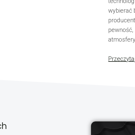
technologi
wybierać
producent
pewność, 
atmosfery
Przeczyta
ch