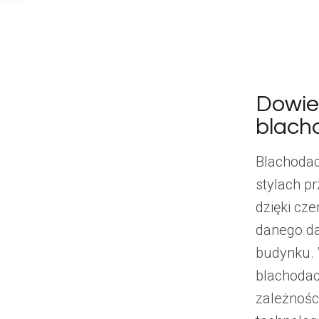
Dowied
blach
Blachodac
stylach p
dzięki cz
danego da
budynku. 
blachodac
zależnośc