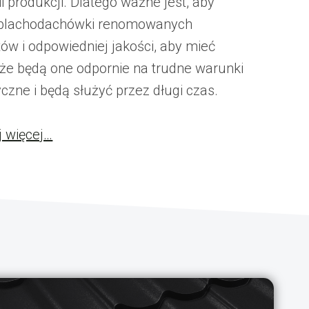
i produkcji. Dlatego ważne jest, aby
 blachodachówki renomowanych
ów i odpowiedniej jakości, aby mieć
że będą one odpornie na trudne warunki
czne i będą służyć przez długi czas.
j więcej…