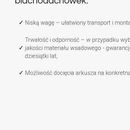
blachodachówek:
Niską wagę – ułatwiony transport i mont
Trwałość i odporność – w przypadku wyb
jakości materiału wsadowego - gwarancj
dziesiątki lat,
Możliwość docięcia arkusza na konkretn