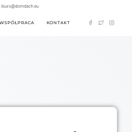
:
biuro@domdach.eu
WSPÓŁPRACA
KONTAKT