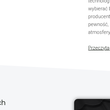
technologi
wybierać
producent
pewność, 
atmosfery
Przeczyta
ch