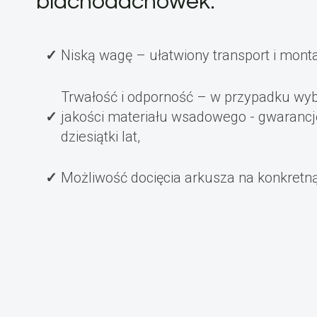
blachodachówek:
Niską wagę – ułatwiony transport i mont
Trwałość i odporność – w przypadku wyb
jakości materiału wsadowego - gwarancj
dziesiątki lat,
Możliwość docięcia arkusza na konkretn