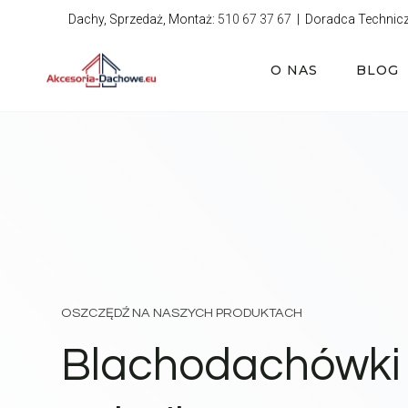
Przejdź
Dachy, Sprzedaż, Montaż:
510 67 37 67
| Doradca Technic
do
treści
O NAS
BLOG
OSZCZĘDŹ NA NASZYCH PRODUKTACH
Blachodachówki