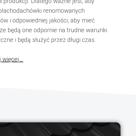
i produkcji. Dlatego ważne jest, aby
 blachodachówki renomowanych
ów i odpowiedniej jakości, aby mieć
że będą one odpornie na trudne warunki
czne i będą służyć przez długi czas.
j więcej…