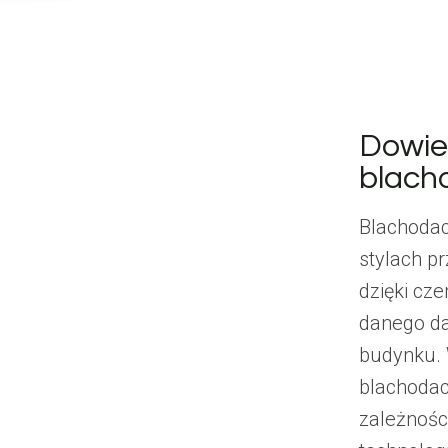
Dowied
blach
Blachodac
stylach p
dzięki cz
danego da
budynku. 
blachodac
zależnośc