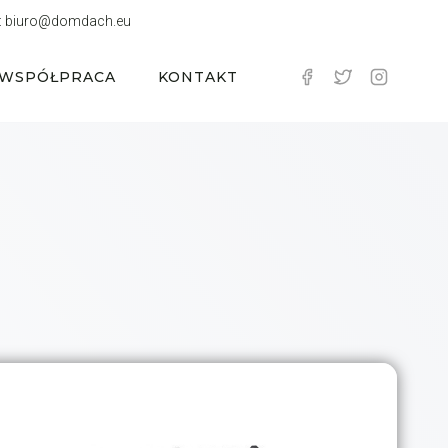
:
biuro@domdach.eu
WSPÓŁPRACA
KONTAKT