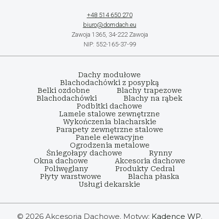
+48 514 650 270
biuro@domdach.eu
Zawoja 1365, 34-222 Zawoja
NIP: 552-165-37-99
Dachy modułowe
Blachodachówki z posypką
Belki ozdobne
Blachy trapezowe
Blachodachówki
Blachy na rąbek
Podbitki dachowe
Lamele stalowe zewnętrzne
Wykończenia blacharskie
Parapety zewnętrzne stalowe
Panele elewacyjne
Ogrodzenia metalowe
Śniegołapy dachowe
Rynny
Okna dachowe
Akcesoria dachowe
Poliwęglany
Produkty Cedral
Płyty warstwowe
Blacha płaska
Usługi dekarskie
© 2026 Akcesoria Dachowe. Motyw:
Kadence WP
.