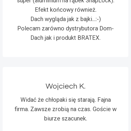
super (aluminium na rąbek SnapLock).
Efekt końcowy również.
Dach wygląda jak z bajki…:-)
Polecam zarówno dystrybutora Dom-
Dach jak i produkt BRATEX.
Wojciech K.
Widać że chłopaki się starają. Fajna
firma. Zawsze zrobią na czas. Goście w
biurze szacunek.