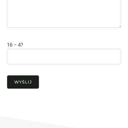
16 − 4?