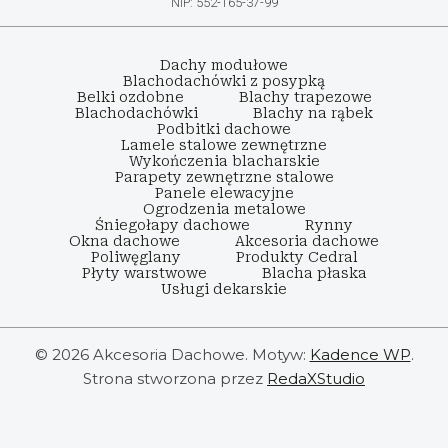
NIP: 552-165-37-99
Dachy modułowe
Blachodachówki z posypką
Belki ozdobne
Blachy trapezowe
Blachodachówki
Blachy na rąbek
Podbitki dachowe
Lamele stalowe zewnętrzne
Wykończenia blacharskie
Parapety zewnętrzne stalowe
Panele elewacyjne
Ogrodzenia metalowe
Śniegołapy dachowe
Rynny
Okna dachowe
Akcesoria dachowe
Poliwęglany
Produkty Cedral
Płyty warstwowe
Blacha płaska
Usługi dekarskie
© 2026 Akcesoria Dachowe. Motyw:
Kadence WP
.
Strona stworzona przez
RedaXStudio