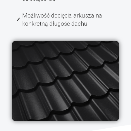
Możliwość docięcia arkusza na
konkretną długość dachu.