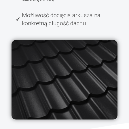
Możliwość docięcia arkusza na
konkretną długość dachu.