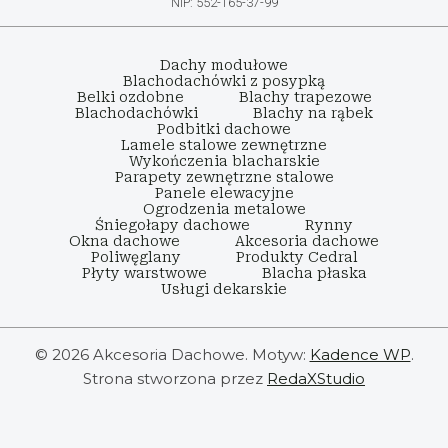
NIP: 552-165-37-99
Dachy modułowe
Blachodachówki z posypką
Belki ozdobne
Blachy trapezowe
Blachodachówki
Blachy na rąbek
Podbitki dachowe
Lamele stalowe zewnętrzne
Wykończenia blacharskie
Parapety zewnętrzne stalowe
Panele elewacyjne
Ogrodzenia metalowe
Śniegołapy dachowe
Rynny
Okna dachowe
Akcesoria dachowe
Poliwęglany
Produkty Cedral
Płyty warstwowe
Blacha płaska
Usługi dekarskie
© 2026 Akcesoria Dachowe. Motyw:
Kadence WP
.
Strona stworzona przez
RedaXStudio