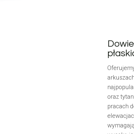
Dowie
płaski
Oferujemy
arkuszach
najpopula
oraz tyta
pracach d
elewacjac
wymagając