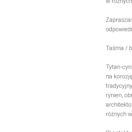
w różnych
Zapraszam
odpowied
Taśma / b
Tytan-cynk
na korozj
tradycyjn
rynien, ob
architekt
różnych w