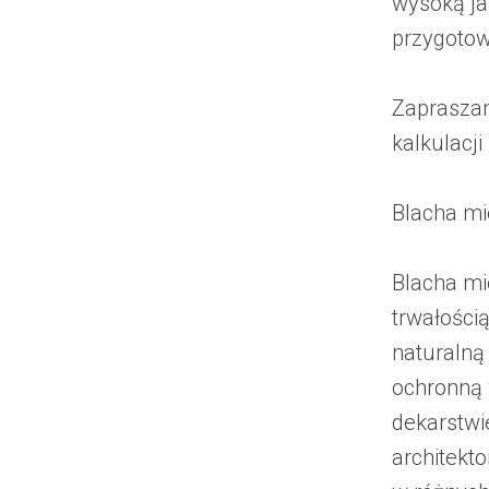
wysoką ja
przygotow
Zapraszam
kalkulacji
Blacha mi
Blacha mi
trwałości
naturalną
ochronną 
dekarstwi
architekt