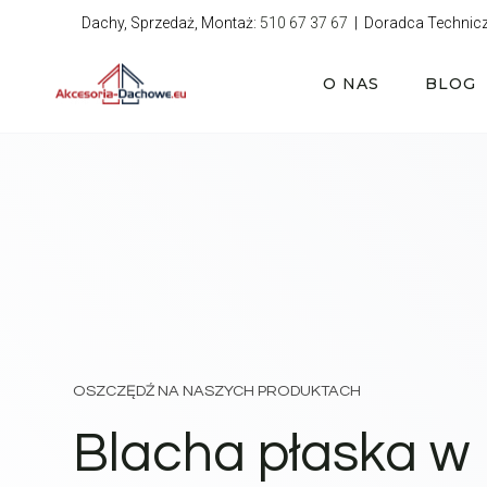
Przejdź
Dachy, Sprzedaż, Montaż:
510 67 37 67
| Doradca Technic
do
treści
O NAS
BLOG
OSZCZĘDŹ NA NASZYCH PRODUKTACH
Blacha płaska w