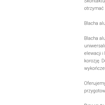
Skontaktuj
otrzymać
Blacha al
Blacha al
uniwersal
elewacji 
korozję. 
wykończen
Oferujemy
przygotow