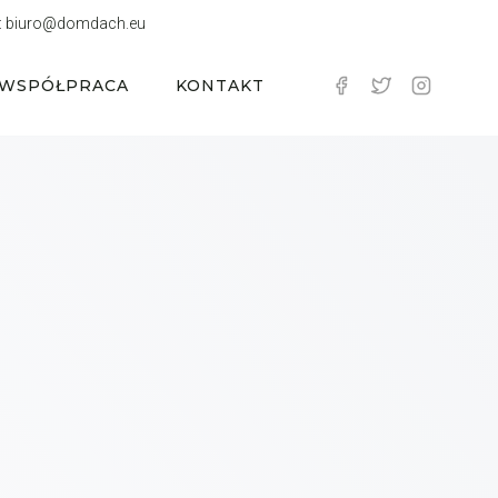
:
biuro@domdach.eu
WSPÓŁPRACA
KONTAKT