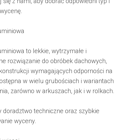
 się z nami, aby dobrać odpowiedni typ i
 wycenę.
uminiowa
uminiowa to lekkie, wytrzymałe i
ne rozwiązanie do obróbek dachowych,
i konstrukcji wymagających odporności na
Dostępna w wielu grubościach i wariantach
ia, zarówno w arkuszach, jak i w rolkach.
 doradztwo techniczne oraz szybkie
anie wyceny.