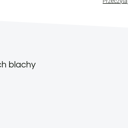
Przeczyta
ch blachy