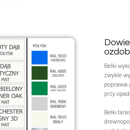
Dowied
ozdob
Belki wyk
zwykle wy
poprawia 
przy opad
Belki tar
drewnopod