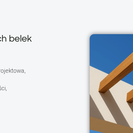
ch belek
rojektowa,
ci,