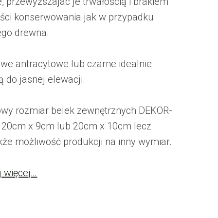
e, przewyższajac je trwałością i brakiem
ści konserwowania jak w przypadku
ego drewna.
lowe antracytowe lub czarne idealnie
 do jasnej elewacji.
wy rozmiar belek zewnętrznych DEKOR-
 20cm x 9cm lub 20cm x 10cm lecz
akże możliwość produkcji na inny wymiar.
j więcej…