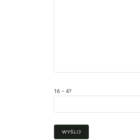
16 − 4?