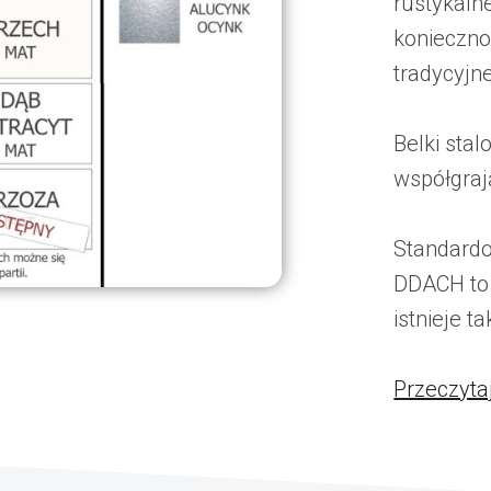
rustykaln
konieczno
tradycyjn
Belki sta
współgrają
Standardo
DDACH to
istnieje t
Przeczyta