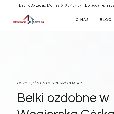
Przejdź
Dachy, Sprzedaż, Montaż:
510 67 37 67
| Doradca Technic
do
treści
O NAS
BLOG
OSZCZĘDŹ NA NASZYCH PRODUKTACH
Belki ozdobne w