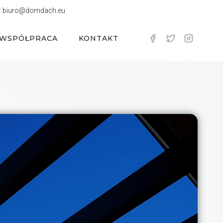
:
biuro@domdach.eu
WSPÓŁPRACA
KONTAKT