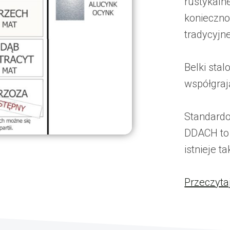
rustykaln
konieczno
tradycyjn
Belki sta
współgrają
Standardo
DDACH to
istnieje t
Przeczyta