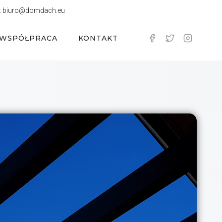
:
biuro@domdach.eu
WSPÓŁPRACA
KONTAKT