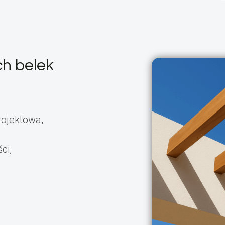
ch belek
rojektowa,
ci,