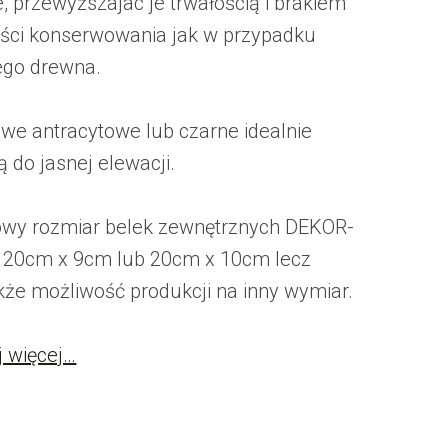
e, przewyższajac je trwałością i brakiem
ści konserwowania jak w przypadku
ego drewna.
lowe antracytowe lub czarne idealnie
 do jasnej elewacji.
wy rozmiar belek zewnętrznych DEKOR-
 20cm x 9cm lub 20cm x 10cm lecz
akże możliwość produkcji na inny wymiar.
j więcej…