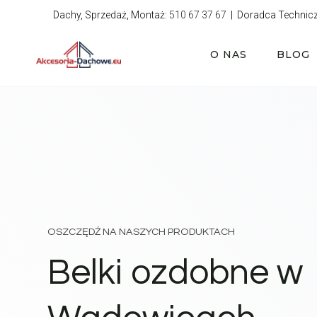
Przejdź
Dachy, Sprzedaż, Montaż:
510 67 37 67
| Doradca Technic
do
treści
O NAS
BLOG
OSZCZĘDŹ NA NASZYCH PRODUKTACH
Belki ozdobne w