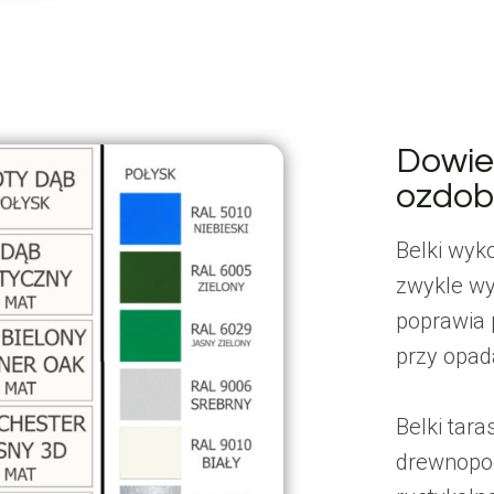
Dowied
ozdob
Belki wyk
zwykle wy
poprawia 
przy opad
Belki tar
drewnopod