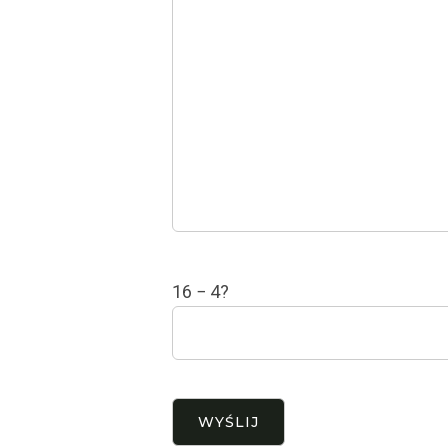
16 − 4?