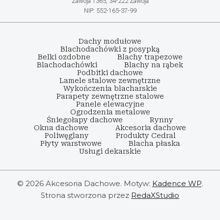
Zawoja 1365, 34-222 Zawoja
NIP: 552-165-37-99
Dachy modułowe
Blachodachówki z posypką
Belki ozdobne
Blachy trapezowe
Blachodachówki
Blachy na rąbek
Podbitki dachowe
Lamele stalowe zewnętrzne
Wykończenia blacharskie
Parapety zewnętrzne stalowe
Panele elewacyjne
Ogrodzenia metalowe
Śniegołapy dachowe
Rynny
Okna dachowe
Akcesoria dachowe
Poliwęglany
Produkty Cedral
Płyty warstwowe
Blacha płaska
Usługi dekarskie
© 2026 Akcesoria Dachowe. Motyw:
Kadence WP
.
Strona stworzona przez
RedaXStudio