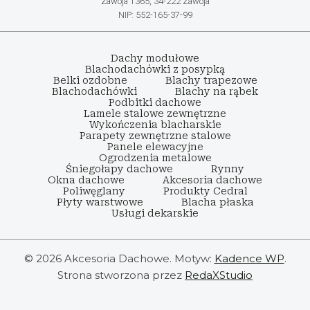
Zawoja 1365, 34-222 Zawoja
NIP: 552-165-37-99
Dachy modułowe
Blachodachówki z posypką
Belki ozdobne
Blachy trapezowe
Blachodachówki
Blachy na rąbek
Podbitki dachowe
Lamele stalowe zewnętrzne
Wykończenia blacharskie
Parapety zewnętrzne stalowe
Panele elewacyjne
Ogrodzenia metalowe
Śniegołapy dachowe
Rynny
Okna dachowe
Akcesoria dachowe
Poliwęglany
Produkty Cedral
Płyty warstwowe
Blacha płaska
Usługi dekarskie
© 2026 Akcesoria Dachowe. Motyw:
Kadence WP
.
Strona stworzona przez
RedaXStudio