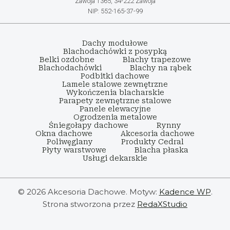
Zawoja 1365, 34-222 Zawoja
NIP: 552-165-37-99
Dachy modułowe
Blachodachówki z posypką
Belki ozdobne
Blachy trapezowe
Blachodachówki
Blachy na rąbek
Podbitki dachowe
Lamele stalowe zewnętrzne
Wykończenia blacharskie
Parapety zewnętrzne stalowe
Panele elewacyjne
Ogrodzenia metalowe
Śniegołapy dachowe
Rynny
Okna dachowe
Akcesoria dachowe
Poliwęglany
Produkty Cedral
Płyty warstwowe
Blacha płaska
Usługi dekarskie
© 2026 Akcesoria Dachowe. Motyw:
Kadence WP
.
Strona stworzona przez
RedaXStudio