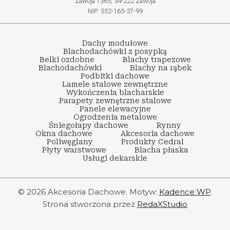
Zawoja 1365, 34-222 Zawoja
NIP: 552-165-37-99
Dachy modułowe
Blachodachówki z posypką
Belki ozdobne
Blachy trapezowe
Blachodachówki
Blachy na rąbek
Podbitki dachowe
Lamele stalowe zewnętrzne
Wykończenia blacharskie
Parapety zewnętrzne stalowe
Panele elewacyjne
Ogrodzenia metalowe
Śniegołapy dachowe
Rynny
Okna dachowe
Akcesoria dachowe
Poliwęglany
Produkty Cedral
Płyty warstwowe
Blacha płaska
Usługi dekarskie
© 2026 Akcesoria Dachowe. Motyw:
Kadence WP
.
Strona stworzona przez
RedaXStudio