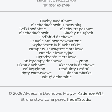
Zawoja 1365, 34-222 Zawoja
NIP: 552-165-37-99
Dachy modułowe
Blachodachówki z posypką
Belki ozdobne
Blachy trapezowe
Blachodachówki
Blachy na rąbek
Podbitki dachowe
Lamele stalowe zewnętrzne
Wykończenia blacharskie
Parapety zewnętrzne stalowe
Panele elewacyjne
Ogrodzenia metalowe
Śniegołapy dachowe
Rynny
Okna dachowe
Akcesoria dachowe
Poliwęglany
Produkty Cedral
Płyty warstwowe
Blacha płaska
Usługi dekarskie
© 2026 Akcesoria Dachowe. Motyw:
Kadence WP
.
Strona stworzona przez
RedaXStudio