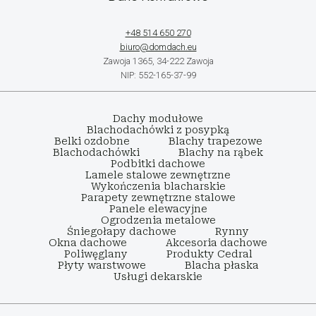
+48 514 650 270
biuro@domdach.eu
Zawoja 1365, 34-222 Zawoja
NIP: 552-165-37-99
Dachy modułowe
Blachodachówki z posypką
Belki ozdobne
Blachy trapezowe
Blachodachówki
Blachy na rąbek
Podbitki dachowe
Lamele stalowe zewnętrzne
Wykończenia blacharskie
Parapety zewnętrzne stalowe
Panele elewacyjne
Ogrodzenia metalowe
Śniegołapy dachowe
Rynny
Okna dachowe
Akcesoria dachowe
Poliwęglany
Produkty Cedral
Płyty warstwowe
Blacha płaska
Usługi dekarskie