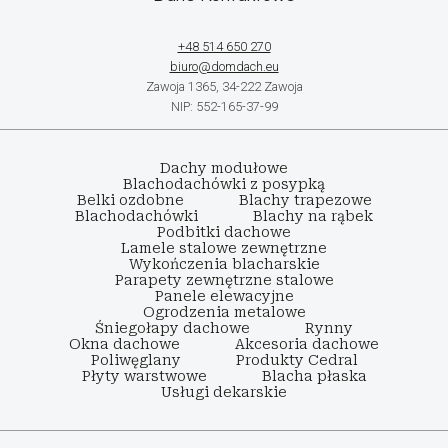
+48 514 650 270
biuro@domdach.eu
Zawoja 1365, 34-222 Zawoja
NIP: 552-165-37-99
Dachy modułowe
Blachodachówki z posypką
Belki ozdobne
Blachy trapezowe
Blachodachówki
Blachy na rąbek
Podbitki dachowe
Lamele stalowe zewnętrzne
Wykończenia blacharskie
Parapety zewnętrzne stalowe
Panele elewacyjne
Ogrodzenia metalowe
Śniegołapy dachowe
Rynny
Okna dachowe
Akcesoria dachowe
Poliwęglany
Produkty Cedral
Płyty warstwowe
Blacha płaska
Usługi dekarskie