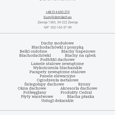
+48 514 650 270
biuro@domdach.eu
Zawoja 1365, 34-222 Zawoja
NIP: 552-165-37-99
Dachy modułowe
Blachodachówki z posypką
Belki ozdobne
Blachy trapezowe
Blachodachówki
Blachy na rąbek
Podbitki dachowe
Lamele stalowe zewnętrzne
Wykończenia blacharskie
Parapety zewnętrzne stalowe
Panele elewacyjne
Ogrodzenia metalowe
Śniegołapy dachowe
Rynny
Okna dachowe
Akcesoria dachowe
Poliwęglany
Produkty Cedral
Płyty warstwowe
Blacha płaska
Usługi dekarskie