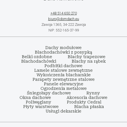
+48 514 650 270
biuro@domdach.eu
Zawoja 1365, 34-222 Zawoja
NIP: 552-165-37-99
Dachy modułowe
Blachodachówki z posypką
Belki ozdobne
Blachy trapezowe
Blachodachówki
Blachy na rąbek
Podbitki dachowe
Lamele stalowe zewnętrzne
Wykończenia blacharskie
Parapety zewnętrzne stalowe
Panele elewacyjne
Ogrodzenia metalowe
Śniegołapy dachowe
Rynny
Okna dachowe
Akcesoria dachowe
Poliwęglany
Produkty Cedral
Płyty warstwowe
Blacha płaska
Usługi dekarskie